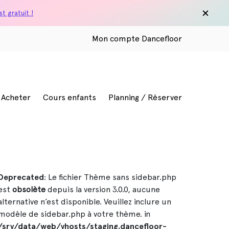
t gratuit !
Mon compte Dancefloor
/ Acheter
Cours enfants
Planning / Réserver
Deprecated
: Le fichier Thème sans sidebar.php
est
obsolète
depuis la version 3.0.0, aucune
alternative n’est disponible. Veuillez inclure un
modèle de sidebar.php à votre thème. in
/srv/data/web/vhosts/staging.dancefloor-