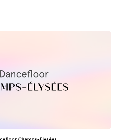
cefloor Champs-Elysées