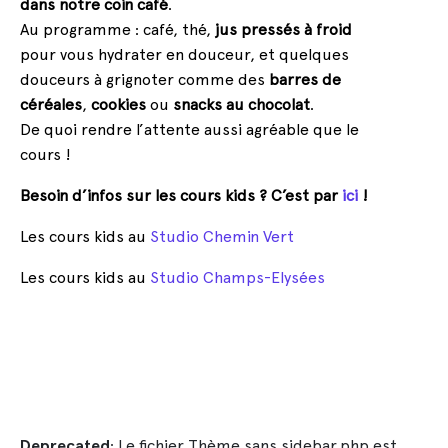
dans notre coin café
.
Au programme : café, thé,
jus pressés à froid
pour vous hydrater en douceur, et quelques
douceurs à grignoter comme des
barres de
céréales
,
cookies
ou
snacks au chocolat
.
De quoi rendre l’attente aussi agréable que le
cours !
Besoin d’infos sur les cours kids ? C’est par
ici
!
Les cours kids au
Studio Chemin Vert
Les cours kids au
Studio Champs-Elysées
Deprecated
: Le fichier Thème sans sidebar.php est