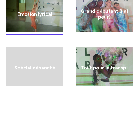
Grand débutant (j'ai
Emotion lyrical
peur)
Spécial déhanché
Tout pour la transpi