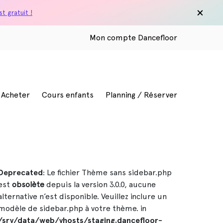
t gratuit !
Mon compte Dancefloor
/ Acheter
Cours enfants
Planning / Réserver
Deprecated
: Le fichier Thème sans sidebar.php
est
obsolète
depuis la version 3.0.0, aucune
alternative n’est disponible. Veuillez inclure un
modèle de sidebar.php à votre thème. in
/srv/data/web/vhosts/staging.dancefloor-