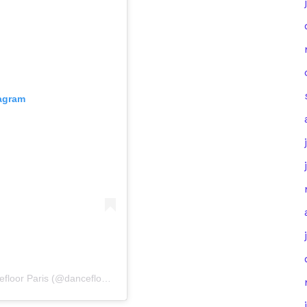
tagram
Une publication partagée par Cours de danse – Dancefloor Paris (@dancefloorparis)