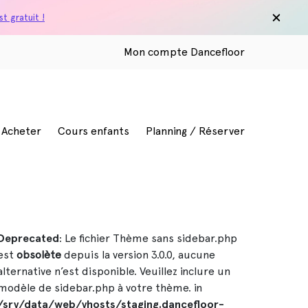
t gratuit !
Mon compte Dancefloor
/ Acheter
Cours enfants
Planning / Réserver
Deprecated
: Le fichier Thème sans sidebar.php
est
obsolète
depuis la version 3.0.0, aucune
alternative n’est disponible. Veuillez inclure un
modèle de sidebar.php à votre thème. in
/srv/data/web/vhosts/staging.dancefloor-