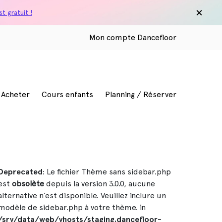
t gratuit !
Mon compte Dancefloor
/ Acheter
Cours enfants
Planning / Réserver
Deprecated
: Le fichier Thème sans sidebar.php
est
obsolète
depuis la version 3.0.0, aucune
alternative n’est disponible. Veuillez inclure un
modèle de sidebar.php à votre thème. in
/srv/data/web/vhosts/staging.dancefloor-