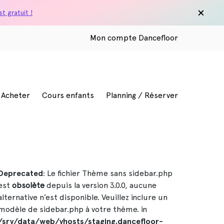
t gratuit !
Mon compte Dancefloor
/ Acheter
Cours enfants
Planning / Réserver
Deprecated
: Le fichier Thème sans sidebar.php
est
obsolète
depuis la version 3.0.0, aucune
alternative n’est disponible. Veuillez inclure un
modèle de sidebar.php à votre thème. in
/srv/data/web/vhosts/staging.dancefloor-